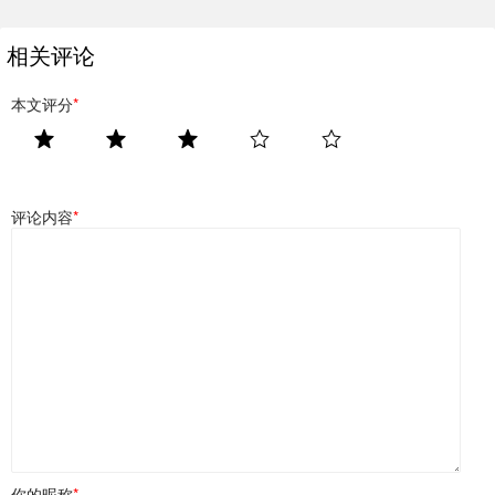
相关评论
本文评分
*
评论内容
*
你的昵称
*