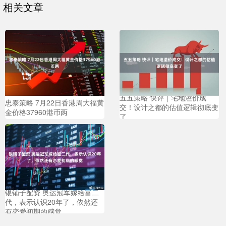
相关文章
五五策略 快评｜宅地溢价成
忠泰策略 7月22日香港周大福黄
交！设计之都的估值逻辑彻底变
金价格37960港币两
了
银铺子配资 奥运冠军嫁给富二
代，表示认识20年了，依然还
有恋爱初期的感觉