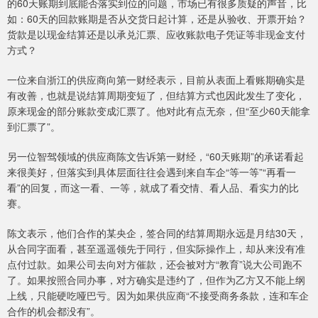
的60天账期到底能否落实到位的问题，市场已有很多质疑的声音，比
如：60天的回款账期是否从交货日起计算，还是从验收、开票开始？
货款是以现金结算还是以承兑汇票、应收账款电子凭证等非现金支付
方式？
一位来自浙江的供应商向第一财经表示，目前从表面上看账期确实是
有改善，也就是说结算周期变短了，但结算方式也因此发生了变化，
原来现金的部分账款变成汇票了。他对此有点无奈，但“至少60天能拿
到汇票了”。
另一位智驾领域的供应商陈文告诉第一财经，“60天账期”的承诺看起
来很美好，但落实到具体层面往往会遇到来自车企“等一等”“再看一
看”的回复，而这一看、一等，就成了看交情、看人品、看实力的比
赛。
陈文表示，他们合作的某央企，签合同的结算周期永远是月结30天，
从合同字面看，甚至遥遥领先于同行，但实际操作上，却从来没有准
点付过款。如果公司去向对方催款，还会被对方“教育”说大公司跑不
了。如果按照合同办事，对方确实是违约了，但作为乙方又不能上纲
上线，只能硬吃哑巴亏。因为如果供应商“不接受商务条款，连和车企
合作的机会都没有”。