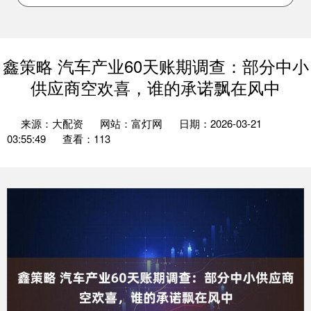
鑫策略 汽车产业60天账期调查：部分中小
供应商空欢喜，谁的承诺飘在风中
来源：大配资
网站：富灯网
日期：2026-03-21
03:55:49
查看：113