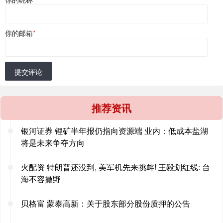
你的邮箱
*
提交评论
推荐资讯
银河证券 锂矿半年报仍指向资源端 业内：低成本盐湖
将是未来争夺方向
火配资 特朗普还没到, 美军机先来挑衅! 王毅划红线: 台
海不容撒野
贝格富 蒙泰高新：关于股东部分股份质押的公告