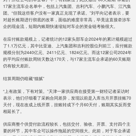
17家主流车企名单中，包括上汽集团、吉利汽车、小鹏汽车、江汽集
团。“但我这些客户没有一家真正兑现了承诺。”刘平向记者表示，要
对超长账期进行彻底的改革，面临的难度非常高，毕竟这直接牵涉车
企的现金流，短期内账期快速缩短对车企的资金链考验很大。
在应付账款规模上，记者统计的12家头部车企2024年的累计规模超过
了1.1万亿元，其中比亚迪、上汽集团和吉利控股位列前三，应付账款
规模分别为2440亿元、2411亿元、1824亿元。而这12家公司2024年
的平均应付账款周转天数达170天，与17家主流车企承诺的60天账期
仍有较大差距。
结算周期仍暗藏“猫腻”
“上有政策，下有对策。”天津一家供应商在接受第一财经记者采访时
表示，他们仔细看了采购合同差异，发现以前是入库当月开票挂账70
天付，现在改成上线开票，挂账转成下个月60天付，账期其实反而变
相延长了。
供应商整个供货付款流程较长，包括交付、验收、开票、支付四个主
要的环节，其中车企可以操作拖延的空间很大。此前，对于车企承诺