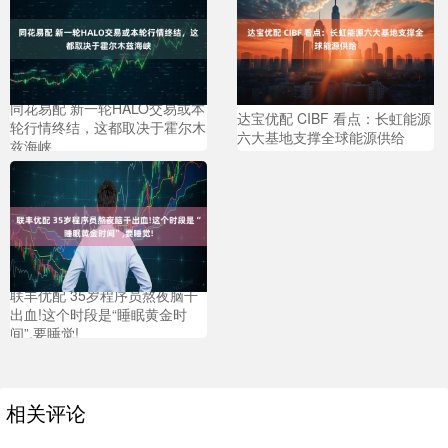
同花易配 新一轮HALO交易或本
达宝优配 CIBF 看点：长虹能源
轮行情终结，这都取决于霍尔木
六大基地支撑全球能源供给
兹海峡
联丰优配 35岁程序员熬夜脑干
出血!这个时段是“睡眠黄金时
间”,要睡觉!
相关评论