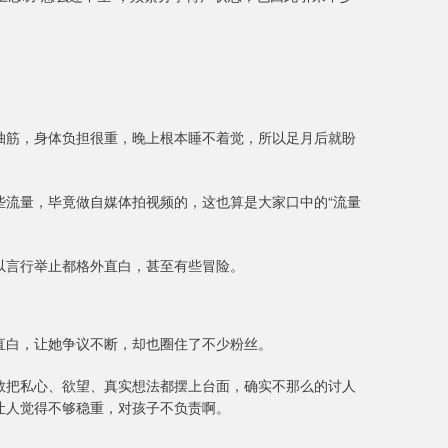
抽筋，身体负担很重，晚上根本睡不着觉，所以足月后就盼
些流量，毕竟做自媒体拍视频的，这也算是大家口中的“流量
以言行举止都格外直白，甚至有些冒险。
直白，让她争议不断，却也圈住了不少粉丝。
敢把私心、欲望、真实想法都摆上台面，确实不那么的讨人
让人觉得不够稳重，对孩子不负责啊。