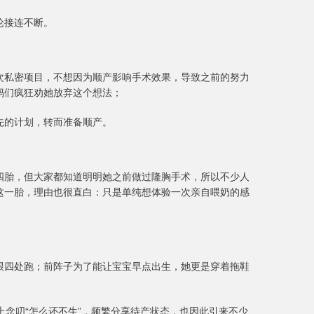
论接连不断。
次私密项目，不想因为顺产影响手术效果，导致之前的努力
妈们疯狂劝她放弃这个想法；
先的计划，转而准备顺产。
四胎，但大家都知道明明她之前做过隆胸手术，所以不少人
这一胎，理由也很直白：只是单纯想体验一次亲自喂奶的感
跟四处跑；前阵子为了能让宝宝早点出生，她更是穿着拖鞋
上念叨“怎么还不生”，频繁分享待产状态，也因此引来不少