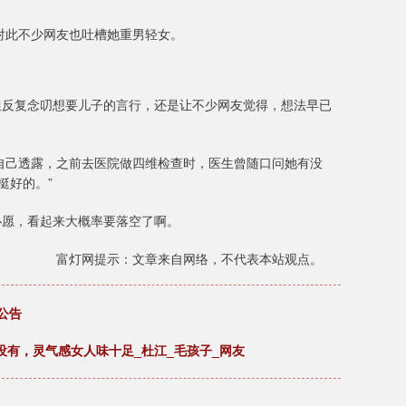
对此不少网友也吐槽她重男轻女。
但反复念叨想要儿子的言行，还是让不少网友觉得，想法早已
自己透露，之前去医院做四维检查时，医生曾随口问她有没
挺好的。”
心愿，看起来大概率要落空了啊。
富灯网提示：文章来自网络，不代表本站观点。
公告
没有，灵气感女人味十足_杜江_毛孩子_网友