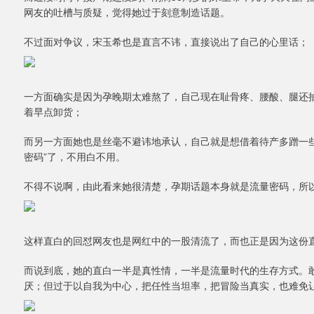
网友的吐槽与质疑，觉得她过于刻意制造话题。
不过面对争议，宋玉希也是直言不讳，直接说出了自己的心里话；
一方面确实是因为孕晚期太难熬了，自己现在耻骨疼、腰酸、腿还
着早点卸货；
而另一方面她也是丝毫不避讳地承认，自己就是想借着待产多蹭一
密码”了，不用白不用。
不得不说啊，由此看来她很清楚，孕期话题本身就是流量密码，所
这样直白的回怼网友也是网红中的一股清流了，而也正是因为这份
而说到底，她的直白一半是真性情，一半是流量时代的生存方式。
厌；但过于以自我为中心，把任性当坦率，把冒险当真实，也难免