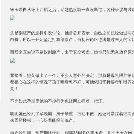
宋玉希自从怀上四胎之后，话题热度就一直没断过，各种争议与讨
先是剖腹产的选择引发讨论。她曾公开表示，自己之前已经做过两
白费，所以一开始坚定打算剖腹产，当初评论区也满是过来人的宝
而后来医生说不建议剖腹产，出于安全考虑，她也只能无奈放弃原
紧接着，她又做出了一个让不少人意外的决定，那就是母乳喂养第
都担心在这样的情况下孩子喝母乳不好，可她依旧坚持要母乳喂养
觉！
不光如此孕期里她的不少行为也让网友捏着一把汗。
明明她已经到了孕晚期，身子笨重、行动不便，她还时常踩着细高
来回爬楼梯，一心盼着能提前临产。
而近段时间，预产期还没到、刚满38周多的宋玉希，几乎天天在网