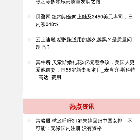
综艺等多领域高质量发展之路
贝盈网 纽约期金向上触及3450美元盎司，日
内涨048%
云上速融 塑胶跑道用的越久越黑？是质量问
题吗？
真牛所 贝索斯婚礼花3亿元惹争议，美国人更
爱他前妻，带55岁新妻度蜜月_麦肯齐·斯科特
_高达_费用
热点资讯
策略股 球迷呼吁31岁朱婷回归中国女排！不
可能：无缘国内注册 没有资格