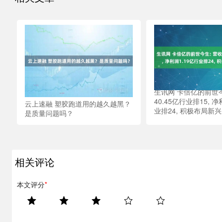
生讯网 卡倍亿的前世今
40.45亿行业排15, 净
云上速融 塑胶跑道用的越久越黑？
业排24, 积极布局新
是质量问题吗？
相关评论
本文评分
*