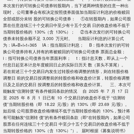
本次发行的可转换公司债券转股期内，当下述两种情形的任意一种出
现时， 公司董事会有权决定按照债券面值加当期应计利息的价格赎回
全部或部分未转 股的可转换公司债券： ①在转股期内，如果公司股
票在任意连续三十个交易日中至少有十五个交易 日的收盘价格不低于
当期转股价格的 130%（含 130%）； ②当本次发行的可转换公司
债券未转股余额不足 3,000 万元时。 当期应计利息的计算公式
为：IA=B×i×t÷365 IA：指当期应计利息； B：指本次发行的可转
换公司债券持有人持有的将被赎回的可转换公司债券 票面总金额；
i：指可转换公司债券当年票面利率； t：指计息天数，即从上一个
付息日起至本计息年度赎回日止的实际日历天 数（算头不算尾）。
若在前述三十个交易日内发生过转股价格调整的情形，则在转股价格
调整日 前的交易日按调整前的转股价格和收盘价计算，转股价格调整
日及之后的交易日 按调整后的转股价格和收盘价计算。 三、本次可
能触发“信测转债”有条件赎回条款的情况 自 2025 年 7 月 17 日
至 2025 年 8 月 1 日已有 10 个交易日的收盘价不低于 “信测转
债”当期转股价格（即 18.22 元/股）的 130%（即 23.69 元/股）。
如后续 公司股票收盘价格继续不低于当期转股价格的 130%，预计将
有可能触发“信测转 债”的有条件赎回条款（即“在转股期内，如果公司
股票在任何连续三十个交易日 中至少十五个交易日的收盘价格不低于
当期转股价格的 130%（含 130%）”）。 届时根据《募集说明书》