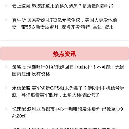
云上速融 塑胶跑道用的越久越黑？是质量问题吗？
真牛所 贝索斯婚礼花3亿元惹争议，美国人更爱他前
妻，带55岁新妻度蜜月_麦肯齐·斯科特_高达_费用
热点资讯
策略股 球迷呼吁31岁朱婷回归中国女排！不可能：无缘
国内注册 没有资格
永信策略 美军切断GPS就以为赢了？伊朗用手机信号导
航，导弹追着美军舰炸，五角大楼彻底慌了
忆速配 叙利亚首都市中心一咖啡馆发生爆炸 已致至少9
死20伤