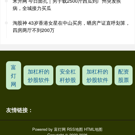
米升网 今日面孔｜男子载2500斤西瓜到广州突发疾
病，全城接力买瓜
淘股神 43岁香港女星在中山买房，晒房产证直呼划算，
四房两厅不到200万
富
加杠杆的
安全杠
加杠杆的
配资
灯
炒股软件
杆炒股
炒股软件
股票
网
友情链接：
Powered by
富灯网
RSS地图
HTML地图
Copyright
© 2023-2026