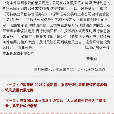
中有条件赎回条款的相关规定，公司有权按照面值加当 期应计利息的
价格赎回全部或部分未转股的“信测转债”。 四、风险提示 根据
《可转换公司债券管理办法》《深圳证券交易所上市公司自律监管指
引第15 号——可转换公司债券》等相关规定及《募集说明书》的约
定，若触发 有条件赎回条款，公司将在满足可转债赎回条件的当日召
开董事会审议决定是 否行使赎回权，并按照相关规定及时履行信息披
露义务。 敬请广大投资者详细了解公司《募集说明书》中可转债有
条件赎回的相关 约定，及时关注公司后续相关公告，注意可转债投资
风险。 特此公告。 深圳信测标准技
术服务股份有限公司
董事会
富灯网提示：文章来自网络，不代表本站观点。
上一篇：
卢深策略 2025文娱新篇：微博见证明星影视综艺等多领
域高质量发展之路
下一篇：
华泰国际 宋玉希终于说实话！天天盼着生娃是为了博流
量，儿子梦或成奢望