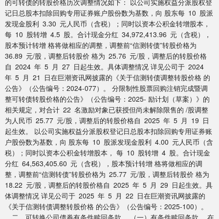
的可转债的转股价格历次调整情况如下： 以公司实施权益分派股权登
记日总股本扣除回购专用证券账户股份数为基数，向 股东每 10 股派
发现金股利 3.30 元人民币（含税）；同时以资本公积金转增股本，
每 10 股转增 4.5 股。合计现金分红 34,972,413.96 元（含税），
股本预计转增 格将做相应的调整，调整前“信测转债”转股价格为
36.89 元/股，调整后转股价 格为 25.76 元/股，调整后的转股价格
自 2024 年 5 月 27 日起生效。具体调整情况 详见公司于 2024
年 5 月 21 日在巨潮资讯网披露的《关于信测转债调整转股价格 的
公告》（公告编号：2024-077）。 分限制性股票回购注销完成暨调
整可转债转股价格的公告》（公告编号：2025- 励计划（草案）》的
相关规定，对合计 22 名激励对象已获授但尚未解除限售的 /股调整
为人民币 25.77 元/股，调整后的转股价格自 2025 年 5 月 19 日
起生效。 以公司实施权益分派股权登记日总股本扣除回购专用证券账
户股份数为基数，向 股东每 10 股派发现金股利 4.00 元人民币（含
税）；同时以资本公积金转增股本， 每 10 股转增 4 股。合计现金
分红 64,563,405.60 元（含税），股本预计转增 格将做相应的调
整，调整前“信测转债”转股价格为 25.77 元/股，调整后转股价 格为
18.22 元/股，调整后的转股价格自 2025 年 5 月 29 日起生效。具
体调整情况 详见公司于 2025 年 5 月 22 日在巨潮资讯网披露的
《关于信测转债调整转股价格 的公告》（公告编号：2025-100）。
二、可转换公司债券有条件赎回条款 （一）有条件赎回条款 在