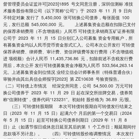
督管理委员会证监许可[2023]1895 号文同意注册，深圳信测标 准技
术服务股份有限公司（以下简称“公司”）于 2023 年 11 月 9 日向
不特定对象 发行了 5,450,000 张可转换公司债券，每张面值 100
元，发行总额 545,000,000 元。 上述募集资金总额在扣除已支付
的保荐承销费用（不含增值税）人民币 可转债主承销商五矿证券有限
公司于 2023 年 11 月 15 日分别汇入公司募集 资金专用账户，所
有募集资金均以人民币货币资金形式汇入。公司本次公开发行 可转债
保荐承销费、律师费、审计费、资信评级费等发行费用（不含增值税
进 项税额）合计人民币 11,435,736.86 元，扣除前述不含税发行费
用后，本次公开 发行可转债募集资金净额为人民币 533,564,263.14
元。上述募集资金到位情况 业经立信会计师事务所（特殊普通合伙）
审验并由其出具信会师报字[2023] 第 ZE10638 号验资报告。
（二）可转债上市情况 经深交所同意，公司 54,500.00 万元可转
换公司债券于 2023 年 11 月 29 日 起在深交所挂牌交易，债券简
称“信测转债”，债券代码“123231”。初始转 股价格为 36.89 元/股。
（三）可转债转股期限 本次可转债转股期自可转债发行结束之
日（2023 年 11 月 15 日）起满六个 月后的第一个交易日（2024
年 5 月 15 日）起至可转换公司债券到期日（2029 年 11 月 8
日）止（如遇节假日或休息日延至其后的第 1 个工作日；顺延期间付
息款项不另计息）。 （四）可转债转股价格调整情况 本次发行