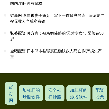
国内注册 没有资格
财新网 李白被妻子嫌弃，写下一首最爽的诗，最后两句
被无数人当成座右铭
弘盛配资 蒋方舟：被亲妈催熟的“天才少女”，陨落在36
岁
金猪配资 日本熊本县强震已确认数人死亡 财产损失严
重
富
加杠杆的
安全杠
加杠杆的
配资
灯
炒股软件
杆炒股
炒股软件
股票
网