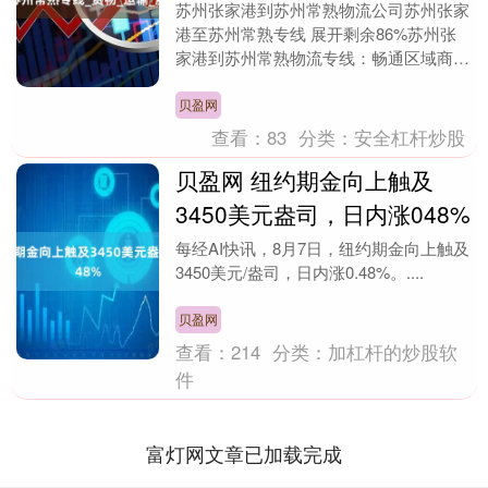
苏州张家港到苏州常熟物流公司苏州张家
港至苏州常熟专线 展开剩余86%苏州张
家港到苏州常熟物流专线：畅通区域商贸
的快捷通道 在长三角经济圈的紧密脉络
中，苏州张家港....
贝盈网
查看：
83
分类：
安全杠杆炒股
贝盈网 纽约期金向上触及
3450美元盎司，日内涨048%
每经AI快讯，8月7日，纽约期金向上触及
3450美元/盎司，日内涨0.48%。....
贝盈网
查看：
214
分类：
加杠杆的炒股软
件
富灯网文章已加载完成